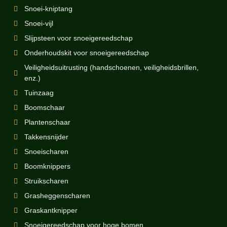
Snoei-kniptang
Snoei-vijl
Slijpsteen voor snoeigereedschap
Onderhoudskit voor snoeigereedschap
Veiligheidsuitrusting (handschoenen, veiligheidsbrillen,
enz.)
Tuinzaag
Boomschaar
Plantenschaar
Takkensnijder
Snoeischaren
Boomknippers
Struikscharen
Grasheggenscharen
Graskantknipper
Snoeigereedschap voor hoge bomen