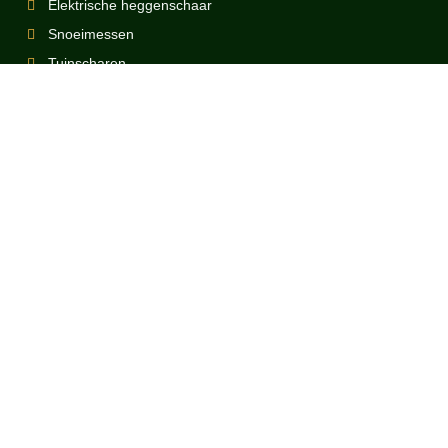
Elektrische heggenschaar
Snoeimessen
Tuinscharen
Struiken snoeien
Rododendron snoeien
Coniferen snoeien
Beukenhaag snoeien
Vuilboom snoeien
Bottelroos snoeien
Berberis snoeien
Hortensia Annabelle snoeien
Ribes snoeien
Sierkers snoeien