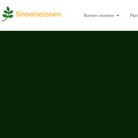
Snoeiseizoen
Bomen snoeien
Pla