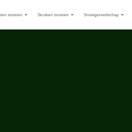
nten snoeien
Struiken snoeien
Snoeigereedschap