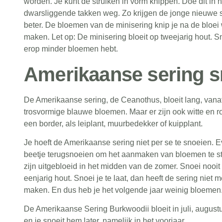
worden. Je kunt de struiken in vorm knippen. Doe dit in h
dwarsliggende takken weg. Zo krijgen de jonge nieuwe 
beter. De bloemen van de minisering knip je na de bloei
maken. Let op: De minisering bloeit op tweejarig hout. Sno
erop minder bloemen hebt.
Amerikaanse sering s
De Amerikaanse sering, de Ceanothus, bloeit lang, vanaf
trosvormige blauwe bloemen. Maar er zijn ook witte en ro
een border, als leiplant, muurbedekker of kuipplant.
Je hoeft de Amerikaanse sering niet per se te snoeien. Ev
beetje terugsnoeien om het aanmaken van bloemen te s
zijn uitgebloeid in het midden van de zomer. Snoei nooit 
eenjarig hout. Snoei je te laat, dan heeft de sering nie
maken. En dus heb je het volgende jaar weinig bloemen
De Amerikaanse Sering Burkwoodii bloeit in juli, august
en je snoeit hem later, namelijk in het voorjaar.