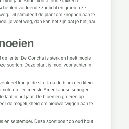
et voorjaar. Snoei vooral oude takken of
scheuten voldoende zonlicht en groeien ze
 weg. Dit stimuleert de plant om knoppen aan te
ei je veel weg, dan kan het zijn dat je het jaar
noeien
 de lente. De Concha is sterk en heeft mooie
ze soorten. Deze plant is mooi voor achter in
entueel kun je de struik na de bloei een klein
timuleren. De meeste Amerikaanse seringen
te laat in het jaar. De bloemen groeien op
t meer de mogelijkheid om nieuwe twijgen aan te
.
us en september. Deze soort boeit op oud hout